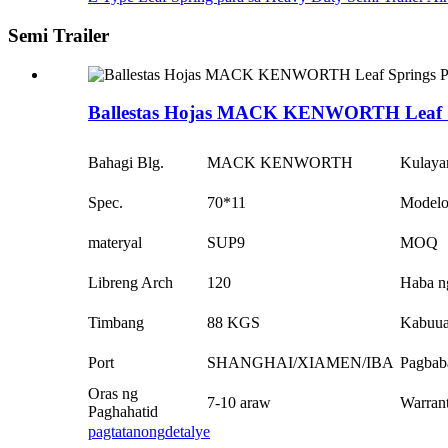
Semi Trailer
Ballestas Hojas MACK KENWORTH Leaf Sp
Bahagi Blg.
MACK KENWORTH
Kulaya
Spec.
70*11
Model
materyal
SUP9
MOQ
Libreng Arch
120
Haba n
Timbang
88 KGS
Kabuu
Port
SHANGHAI/XIAMEN/IBA
Pagbab
Oras ng
7-10 araw
Warran
Paghahatid
pagtatanong
detalye