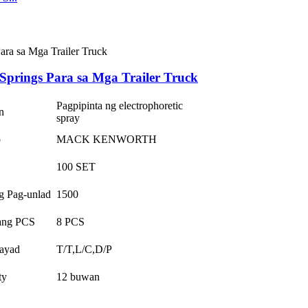
rings Para sa Mga Trailer Truck
Pagpipinta ng electrophoretic
n
spray
o
MACK KENWORTH
100 SET
g Pag-unlad
1500
ang PCS
8 PCS
ayad
T/T,L/C,D/P
ty
12 buwan