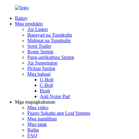
Bahay
Mga produkto
Air Linker
Banayad na Tungkulin
Mabigat na Tungkulin
Semi Trailer
Bogie Spring
Pang-agrikultura Spring
Air Suspension
Pickup Spring
Mga bahagi
U-Bolt
C-Bolt
Bush
Anti Noise Pad
Mga mapagkukunan
Mga video
Paano Sukatin ang Leaf Springs
Mga pamilihan
Mga tatak
Balita
FAQ