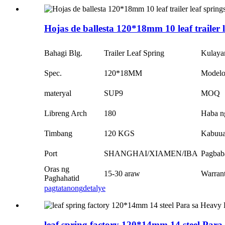
Hojas de ballesta 120*18mm 10 leaf trailer l
Bahagi Blg.
Trailer Leaf Spring
Kulaya
Spec.
120*18MM
Model
materyal
SUP9
MOQ
Libreng Arch
180
Haba n
Timbang
120 KGS
Kabuu
Port
SHANGHAI/XIAMEN/IBA
Pagbab
Oras ng
15-30 araw
Warran
Paghahatid
pagtatanong
detalye
leaf spring factory 120*14mm 14 steel Para