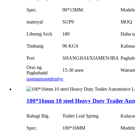
Spec.
90*13MM
Model
materyal
SUP9
MOQ
Libreng Arch
180
Haba n
Timbang
96 KGS
Kabuu
Port
SHANGHAI/XIAMEN/IBA
Pagbab
Oras ng
15-30 araw
Warran
Paghahatid
pagtatanong
detalye
100*16mm 10 steel Heavy Duty Trailer Auto
Bahagi Blg.
Trailer Leaf Spring
Kulaya
Spec.
100*16MM
Model