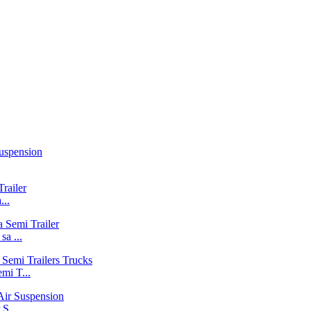
...
a ...
mi T...
S...