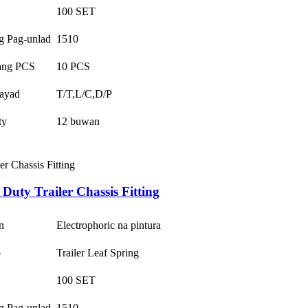
100 SET
g Pag-unlad
1510
ang PCS
10 PCS
ayad
T/T,L/C,D/P
ty
12 buwan
Duty Trailer Chassis Fitting
n
Electrophoric na pintura
o
Trailer Leaf Spring
100 SET
g Pag-unlad
1510