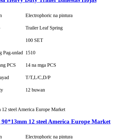
n
Electrophoric na pintura
o
Trailer Leaf Spring
100 SET
g Pag-unlad
1510
ang PCS
14 na mga PCS
ayad
T/T,L/C,D/P
ty
12 buwan
g 90*13mm 12 steel America Europe Market
n
Electrophoric na pintura