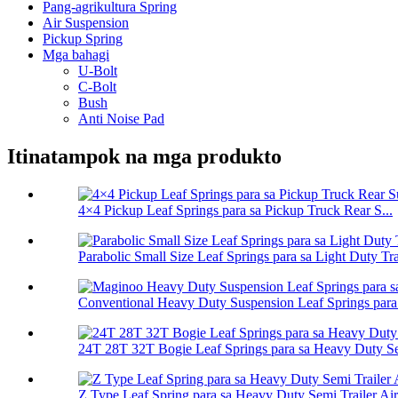
Pang-agrikultura Spring
Air Suspension
Pickup Spring
Mga bahagi
U-Bolt
C-Bolt
Bush
Anti Noise Pad
Itinatampok na mga produkto
4×4 Pickup Leaf Springs para sa Pickup Truck Rear S...
Parabolic Small Size Leaf Springs para sa Light Duty Tra
Conventional Heavy Duty Suspension Leaf Springs para s
24T 28T 32T Bogie Leaf Springs para sa Heavy Duty Se
Z Type Leaf Spring para sa Heavy Duty Semi Trailer Air 