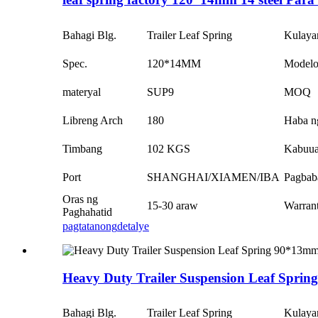
Bahagi Blg.
Trailer Leaf Spring
Kulaya
Spec.
120*14MM
Model
materyal
SUP9
MOQ
Libreng Arch
180
Haba n
Timbang
102 KGS
Kabuu
Port
SHANGHAI/XIAMEN/IBA
Pagbab
Oras ng
15-30 araw
Warran
Paghahatid
pagtatanong
detalye
Heavy Duty Trailer Suspension Leaf Sprin
Bahagi Blg.
Trailer Leaf Spring
Kulaya