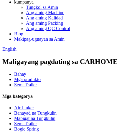
kumpanya
Tungkol sa Amin
Ang aming Machine
Ang aming Kalidad
Ang aming Packing
Ang aming QC Control
Blog
Makipag-ugnayan sa Amin
English
Maligayang pagdating sa CARHOME
Bahay
Mga produkto
Semi Trailer
Mga kategorya
Air Linker
Banayad na Tungkulin
Mabigat na Tungkulin
Semi Trailer
Bogie Spring