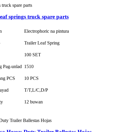
eaf springs truck spare parts
n
Electrophoric na pintura
o
Trailer Leaf Spring
100 SET
g Pag-unlad
1510
ang PCS
10 PCS
ayad
T/T,L/C,D/P
ty
12 buwan
 sa Heavy Duty Trailer Ballestas Hojas