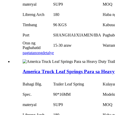
materyal
SUP9
MOQ
Libreng Arch
180
Haba n
Timbang
96 KGS
Kabuu
Port
SHANGHAI/XIAMEN/IBA
Pagbab
Oras ng
15-30 araw
Warran
Paghahatid
pagtatanong
detalye
America Truck Leaf Springs Para sa Heavy 
Bahagi Blg.
Trailer Leaf Spring
Kulaya
Spec.
90*16MM
Model
materyal
SUP9
MOQ
Libreng Arch
180
Haba n