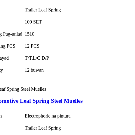
o
Trailer Leaf Spring
100 SET
g Pag-unlad
1510
ang PCS
12 PCS
ayad
T/T,L/C,D/P
ty
12 buwan
motive Leaf Spring Steel Muelles
n
Electrophoric na pintura
o
Trailer Leaf Spring